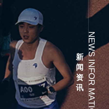
N
E
W
S
新
I
N
闻
F
O
资
R
讯
M
A
T
I