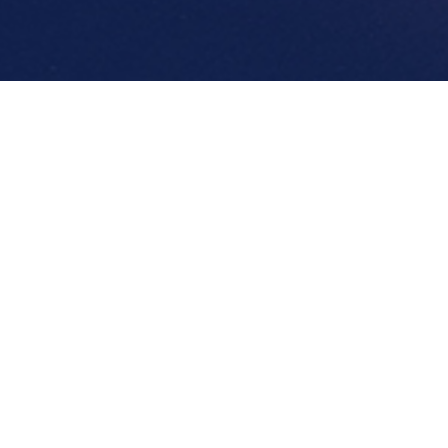
免费下载最新体育运动锻炼教程：轻松掌握科学健身方法！
：科学的健身方法——如何轻松掌握科学健身知识》在当今社会，人们越来越注重身体健康和生活
录入口：《最恶劣的体育比赛：一个不公平的竞争》
《最恶劣的体育比赛：一个关于不公平的竞争》一、在竞技体育中，比赛的公平性是评判其优劣的