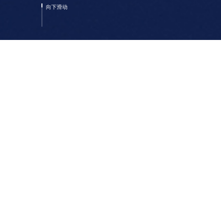
向下滑动
3377体育官网：
企业公告
3377体育官网:《免费下载
企业动态
2026-06-22
学习专栏
党建专栏
3377体育网页登
3377体育网页登录入口:: 
2026-06-02