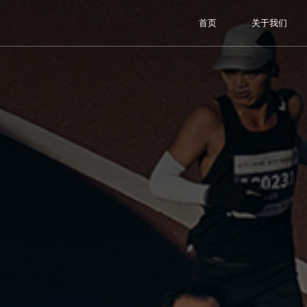
首页
关于我们